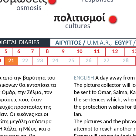
5
6
7
8
9
10
11
12
1
0
21
22
23
24
25
26
27
28
 από την βαρύτητα του
ENGLISH
A day away from t
εικόνων θα εντοπίσει τα
The picture collector will l
 Ομάρ, την Ζέλμα, τον
be sent to Omar, Salma, Ka
 φράσεις που, όταν
the sentences which, when
ευχές προστασίας της
the protection wishes for 
αν. Οι εικόνες και οι
Ian.
ρώτη μεγάλη απόπειρα
The pictures and the phrases
Η Χάλα, η Μέυς, και ο
attempt to reach another 