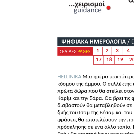
1
2
3
4
17
18
19
2
HELLINIKA
Μια ημέρα μακρύτερα
κόσμου της άμμου. Ο συλλέκτης 
πρώτα δώρα που θα στείλει στον
Καρίμ και την Σάρα. Θα βρει τις
διαβαστούν θα μεταβληθούν σε 
ζωής του Ισαμ της Βέσαμ και του Ι
φράσεις θα αποτελέσουν την π
πρόσκλησης σε ένα άλλο τοπίο. 