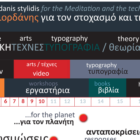
6
7
8
9
10
11
12
13
14
15